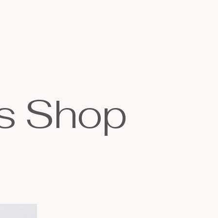
s
S
h
o
p