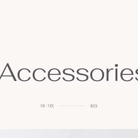
A
c
c
e
s
s
o
r
i
e
UI
/
UX
2021