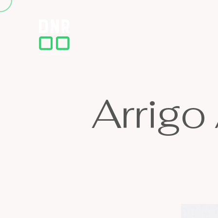
A
r
r
i
g
o